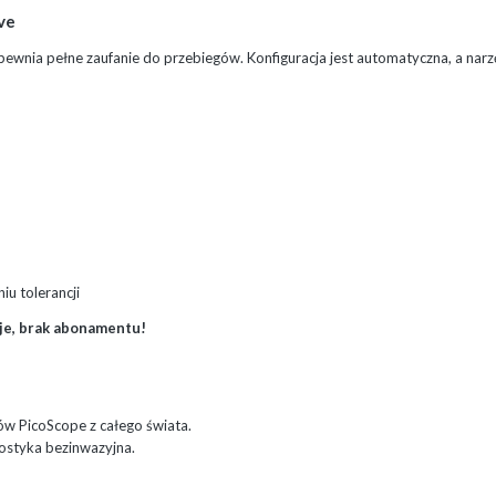
ve
wnia pełne zaufanie do przebiegów. Konfiguracja jest automatyczna, a narzęd
iu tolerancji
cje, brak abonamentu!
w PicoScope z całego świata.
nostyka bezinwazyjna.