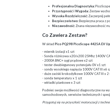
Profesjonalna Diagnostyka:
PicoScope 
Przystępność i Wygoda:
Zestaw wychod
Wysoka Rozdzielczość:
Zaczerpnij peł
Bezpieczeństwo:
Bezpieczna praca z 
Niezawodność:
Znana niezawodność mark
Co Zawiera Zestaw?
W skład
Pico PQ298 PicoScope 4425A EV Up
- miernik izolacji x1 szt
- Sonda różnicowa x20/x200 25Mhz 1400V CAT
- 2000A BNC+ cęgi prądowe x2 szt
- tester dwubiegunowy potencjału 0V x1 szt
- sondy wysokiego napięcia 1000V CATIII x6 s
- duże zaciski krokodylkowe 1000V CATIII x 2 
- sonda temperatury x 1 szt
- wkładki piankowe x 3 szt
Podnieś swoje możliwości diagnostyczne na 
samochodowych, serwisów technicznych i specj
Przygotuj się na przyszłość motoryzacji z technol