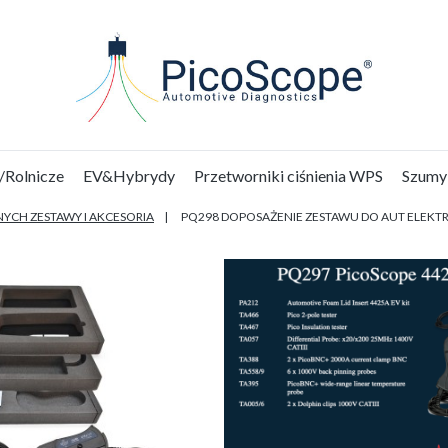
/Rolnicze
EV&Hybrydy
Przetworniki ciśnienia WPS
Szumy
YCH ZESTAWY I AKCESORIA
PQ298 DOPOSAŻENIE ZESTAWU DO AUT ELEKTR