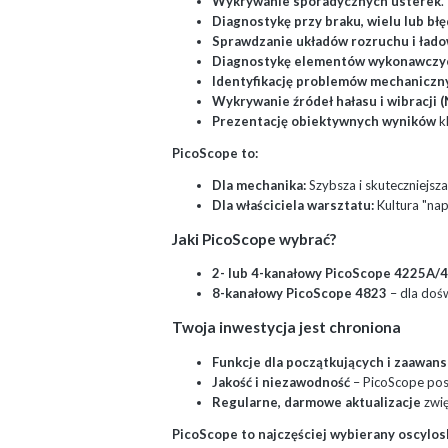
Wykrywanie sporadycznych usterek
.
Diagnostykę przy braku, wielu lub bł
Sprawdzanie układów rozruchu i ład
Diagnostykę elementów wykonawczy
Identyfikację problemów mechaniczn
Wykrywanie źródeł hałasu i wibracji 
Prezentację obiektywnych wyników
k
PicoScope to:
Dla mechanika:
Szybsza i skuteczniejsza
Dla właściciela warsztatu:
Kultura "nap
Jaki PicoScope wybrać?
2- lub 4-kanałowy PicoScope 4225A/
8-kanałowy PicoScope 4823
– dla doś
Twoja inwestycja jest chroniona
Funkcje dla początkujących i zaawa
Jakość i niezawodność
– PicoScope posł
Regularne, darmowe aktualizacje
zwię
PicoScope to najczęściej wybierany oscylo