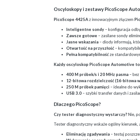
Oscyloskopy i zestawy PicoScope Auto
PicoScope 4425A
z innowacyjnym złączem
Pi
Inteligentne sondy
– konfiguracja odb
Zawsze gotowe
– zasilane sondy elimi
Jasne wskazania
– diody informują, któr
Otwartość na przyszłość
– kompatybiln
Pełna kompatybilność
ze standardowym
Każdy oscyloskop PicoScope Automotive to
400 M próbek/s i 20 MHz pasma
– bez
12-bitowa rozdzielczość (16-bitowa 
250 M próbek pamięci
– idealne do wy
USB 3.0
– szybki transfer danych i zasil
Dlaczego PicoScope?
Czy tester diagnostyczny wystarczy?
Nie, p
Tester diagnostyczny wskaże ogólny kierunek, a
Eliminację zgadywania
– testuj poszcz