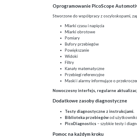
Oprogramowanie PicoScope Automoti
Stworzone do współpracy z oscyloskopami, zape
Miarki czasu i napięcia
Miarki obrotowe
Pomiary
Bufory przebiegów
Powiększanie
Widoki
Filtry
Kanały matematyczne
Przebiegi referencyjne
Maski i alarmy informujące o przekroczen
Nowoczesny interfejs, regularne aktualiza
Dodatkowe zasoby diagnostyczne
Testy diagnostyczne z instrukcjami
.
Biblioteka przebiegów
od użytkownikó
PicoDiagnostics
– szybkie testy i diag
Pomoc na każdym kroku