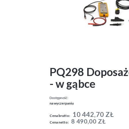
PQ298 Doposażen
- w gąbce
Dostępność:
na wyczerpaniu
10 442,70 ZŁ
Cena brutto:
8 490,00 ZŁ
Cena netto: