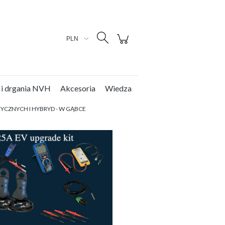
Zarejestruj się
Zaloguj się
 i drgania NVH
Akcesoria
Wiedza
YCZNYCH I HYBRYD - W GĄBCE