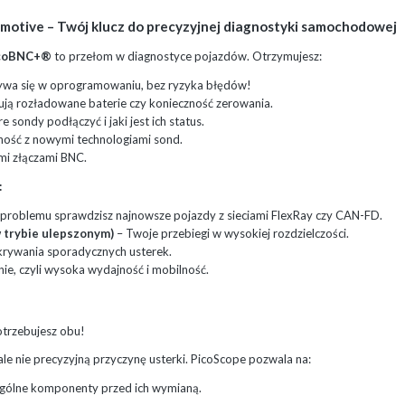
motive – Twój klucz do precyzyjnej diagnostyki samochodowej
coBNC+®
to przełom w diagnostyce pojazdów. Otrzymujesz:
ywa się w oprogramowaniu, bez ryzyka błędów!
nują rozładowane baterie czy konieczność zerowania.
e sondy podłączyć i jaki jest ich status.
ość z nowymi technologiami sond.
i złączami BNC.
:
 problemu sprawdzisz najnowsze pojazdy z sieciami FlexRay czy CAN-FD.
w trybie ulepszonym)
– Twoje przebiegi w wysokiej rozdzielczości.
krywania sporadycznych usterek.
anie, czyli wysoka wydajność i mobilność.
otrzebujesz obu!
le nie precyzyjną przyczynę usterki. PicoScope pozwala na:
ególne komponenty przed ich wymianą.