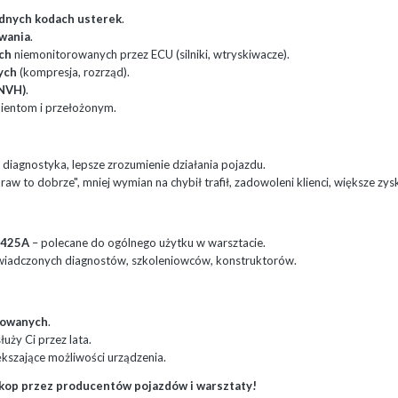
ędnych kodach usterek
.
owania
.
ch
niemonitorowanych przez ECU (silniki, wtryskiwacze).
ych
(kompresja, rozrząd).
(NVH)
.
lientom i przełożonym.
 diagnostyka, lepsze zrozumienie działania pojazdu.
raw to dobrze", mniej wymian na chybił trafił, zadowoleni klienci, większe zysk
4425A
– polecane do ogólnego użytku w warsztacie.
wiadczonych diagnostów, szkoleniowców, konstruktorów.
nsowanych
.
uży Ci przez lata.
kszające możliwości urządzenia.
skop przez producentów pojazdów i warsztaty!