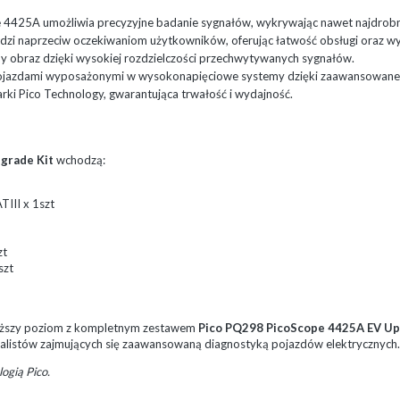
4425A umożliwia precyzyjne badanie sygnałów, wykrywając nawet najdrobnie
zi naprzeciw oczekiwaniom użytkowników, oferując łatwość obsługi oraz 
ny obraz dzięki wysokiej rozdzielczości przechwytywanych sygnałów.
pojazdami wyposażonymi w wysokonapięciowe systemy dzięki zaawansowanem
i Pico Technology, gwarantująca trwałość i wydajność.
grade Kit
wchodzą:
III x 1szt
zt
szt
wyższy poziom z kompletnym zestawem
Pico PQ298 PicoScope 4425A EV Up
alistów zajmujących się zaawansowaną diagnostyką pojazdów elektrycznych.
ogią Pico.