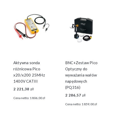
Aktywna sonda
BNC+Zestaw Pico
różnicowa Pico
Optyczny do
x20/x200 25MHz
wyważania wałów
1400V CATIII
napędowych
(PQ316)
2 221,38 zł
2 286,57 zł
Cena netto:
1 806,00 zł
Cena netto:
1 859,00 zł