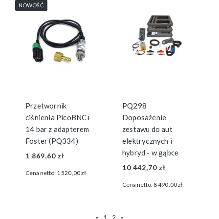
NOWOŚĆ
Przetwornik
PQ298
ciśnienia PicoBNC+
Doposażenie
14 bar z adapterem
zestawu do aut
Foster (PQ334)
elektrycznych i
hybryd - w gąbce
1 869,60 zł
10 442,70 zł
Cena netto:
1 520,00 zł
Cena netto:
8 490,00 zł
«
1
2
»